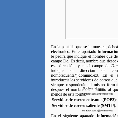
En la pantalla que se le muestra, debe
electrónico. En el apartado
Informació
le pedirá que indique el nombre que de
campo De. Es decir, nombre que desee 
esta dirección. y en el campo de
Dir
indique su dirección de cor
nombrecuenta@dominio.ext
. En el 
introduzcir los servidores de correo que
siempre responderán al mismo format
Nombre cualquiera
después el nombre del dominio al que
menos de esta forma:
nombrecuenta@dominio.ext
Servidor de correo entrante (POP3)
:
Servidor de correo saliente (SMTP)
:
nombrecuenta@dominio.ext
En el siguiente apartado
Información
******